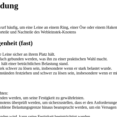
ndung
f häufig, um eine Leine an einem Ring, einer Öse oder einem Haken zu
 Vorteile und Nachteile des Webleinstek-Knotens
nheit (fast)
e Leine sicher an ihrem Platz hält.
fach gebunden werden, was ihn zu einer praktischen Wahl macht.
 hält einer beträchtlichen Belastung stand.
k schwer zu lösen sein, insbesondere wenn er stark belastet wurde.
änden festziehen und schwer zu lösen sein, insbesondere wenn er mit 
hten:
unden werden, um seine Festigkeit zu gewährleisten.
Knotens überprüft werden, um sicherzustellen, dass er den Anforderunge
mpfohlene Belastungsgrenze hinaus beansprucht werden, um ein Versage
en wird, kann seine Festigkeit beeinträchtigt werden.