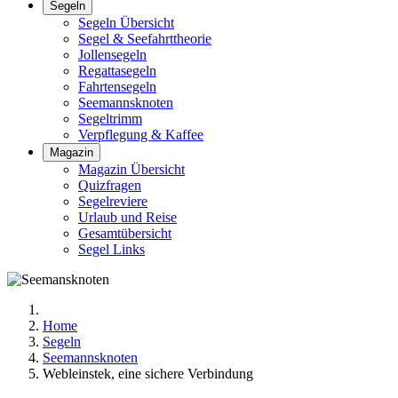
Segeln
Segeln Übersicht
Segel & Seefahrttheorie
Jollensegeln
Regattasegeln
Fahrtensegeln
Seemannsknoten
Segeltrimm
Verpflegung & Kaffee
Magazin
Magazin Übersicht
Quizfragen
Segelreviere
Urlaub und Reise
Gesamtübersicht
Segel Links
Home
Segeln
Seemannsknoten
Webleinstek, eine sichere Verbindung