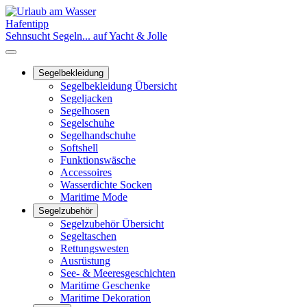
Hafentipp
Sehnsucht Segeln... auf Yacht & Jolle
Segelbekleidung
Segelbekleidung Übersicht
Segeljacken
Segelhosen
Segelschuhe
Segelhandschuhe
Softshell
Funktionswäsche
Accessoires
Wasserdichte Socken
Maritime Mode
Segelzubehör
Segelzubehör Übersicht
Segeltaschen
Rettungswesten
Ausrüstung
See- & Meeresgeschichten
Maritime Geschenke
Maritime Dekoration