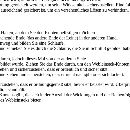
chtung gewickelt werden, um seine Wirksamkeit sicherzustellen. Eine 
ausreichend gesichert ist, um ein versehentliches Lösen zu verhindern.
n Haken, an dem Sie den Knoten befestigen möchten.
stehende Ende (das andere Ende der Leine) in der anderen Hand.
inweg und bilden Sie eine Schlaufe.
d schieben Sie es durch die Schlaufe, die Sie in Schritt 3 gebildet ha
urch, jedoch dieses Mal von der anderen Seite.
 gebildet wurde. Ziehen Sie das Ende durch, um den Webleinstek-Knoten 
n und sicherzustellen, dass er ordentlich und sicher sitzt.
e ziehen und sicherstellen, dass er nicht nachgibt oder sich lockert.
erzustellen, dass er ordnungsgemäß sitzt, bevor er belastet wird. Überp
tion standhält.
Knotens gibt, die sich in der Anzahl der Wicklungen und der Reihenfol
es Webleinsteks bieten.