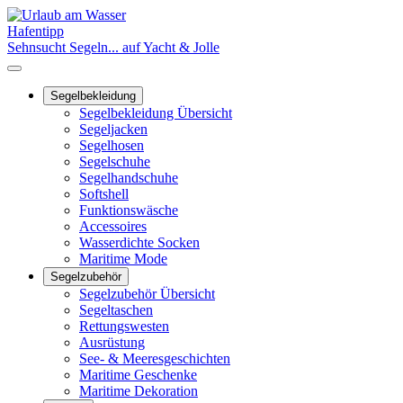
Hafentipp
Sehnsucht Segeln... auf Yacht & Jolle
Segelbekleidung
Segelbekleidung Übersicht
Segeljacken
Segelhosen
Segelschuhe
Segelhandschuhe
Softshell
Funktionswäsche
Accessoires
Wasserdichte Socken
Maritime Mode
Segelzubehör
Segelzubehör Übersicht
Segeltaschen
Rettungswesten
Ausrüstung
See- & Meeresgeschichten
Maritime Geschenke
Maritime Dekoration