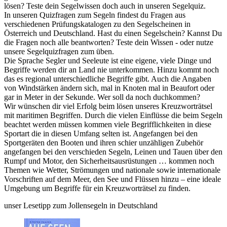
lösen? Teste dein Segelwissen doch auch in unseren Segelquiz.
In unseren Quizfragen zum Segeln findest du Fragen aus
verschiedenen Prüfungskatalogen zu den Segelscheinen in
Österreich und Deutschland. Hast du einen Segelschein? Kannst Du
die Fragen noch alle beantworten? Teste dein Wissen - oder nutze
unsere Segelquizfragen zum üben.
Die Sprache Segler und Seeleute ist eine eigene, viele Dinge und
Begriffe werden dir an Land nie unterkommen. Hinzu kommt noch
das es regional unterschiedliche Begriffe gibt. Auch die Angaben
von Windstärken ändern sich, mal in Knoten mal in Beaufort oder
gar in Meter in der Sekunde. Wer soll da noch duchkommen?
Wir wünschen dir viel Erfolg beim lösen unseres Kreuzworträtsel
mit maritimen Begriffen. Durch die vielen Einflüsse die beim Segeln
beachtet werden müssen kommen viele Begrifflichkeiten in diese
Sportart die in diesen Umfang selten ist. Angefangen bei den
Sportgeräten den Booten und ihren schier unzähligen Zubehör
angefangen bei den verschieden Segeln, Leinen und Tauen über den
Rumpf und Motor, den Sicherheitsausrüstungen … kommen noch
Themen wie Wetter, Strömungen und nationale sowie internationale
Vorschriften auf dem Meer, den See und Flüssen hinzu – eine ideale
Umgebung um Begriffe für ein Kreuzworträtsel zu finden.
unser Lesetipp zum Jollensegeln in Deutschland